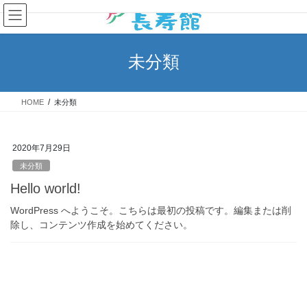
コ
ナ
ン
ビ
テ
ゲ
ン
ー
未分類
ツ
シ
へ
ョ
ス
ン
HOME
未分類
キ
に
ッ
移
プ
動
2020年7月29日
未分類
Hello world!
WordPress へようこそ。こちらは最初の投稿です。編集または削
除し、コンテンツ作成を始めてください。
トップへ